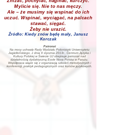
Zniżać, pochylać, naginać, kurczyć.
Mylicie się. Nie to nas męczy.
Ale – że musimy się wspinać do ich
uczuć. Wspinać, wyciągać, na palcach
stawać, sięgać.
Żeby nie urazić.
Źródło: Kiedy znów będę mały, Janusz
Korczak
Patronat
Na mocy uchwały Rady Wydziału Polonistyki Uniwersytetu
Jagiellońskiego, z dnia 9 stycznia 2013r., Centrum Języka i
Kultury Polskiej w Świecie UJ obejmuje patronat nad
działalnością dydaktyczną Ecole Nova Polska w Paryżu.
Współpraca wiąże się z organizacją szkoleń metodycznych i
konferencji, praktyk pedagogicznych oraz kursów językowych.