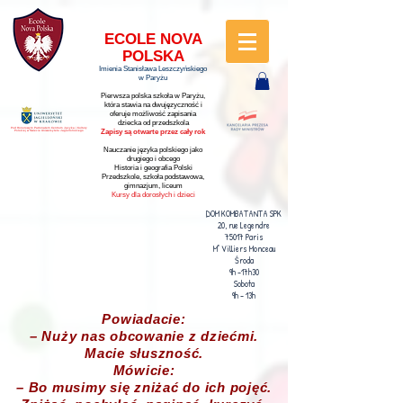
ECOLE NOVA
POLSKA
Imienia Stanisława Leszczyńskiego
w Paryżu
Pierwsza polska szkoła w Paryżu,
która stawia na dwujęzyczność i
oferuje możliwość zapisania
dziecka od przedszkola
Pod Honorowym Patronatem Centrum Języka i Kultury
Zapisy są otwarte przez cały rok
Polskiej w Świecie Uniwersytetu Jagiellońskiego
Nauczanie języka polskiego jako
drugiego i obcego
Historia i geografia Polski
Przedszkole, szkoła podstawowa,
gimnazjum, liceum
Kursy dla dorosłych i dzieci
DOM KOMBATANTA SPK
20, rue Legendre
75017 Paris
M° Villiers Monceau
Środa
9h -17h30
Sobota
9h - 13h
Powiadacie:
– Nuży nas obcowanie z dziećmi.
Macie słuszność.
Mówicie:
– Bo musimy się zniżać do ich pojęć.