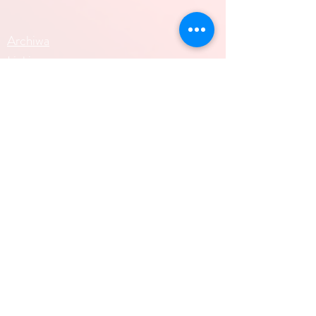
Archiwa
Linki
Par tél :
06 48 04 32 93
/
06 46 64 20 82
/
06 46 04
13 12
/
ecolenovapolska@gmail.com