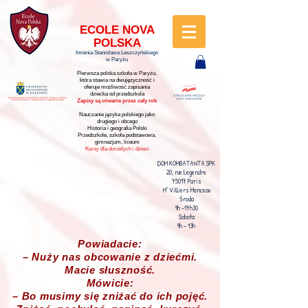
ECOLE NOVA
POLSKA
Imienia Stanisława Leszczyńskiego
w Paryżu
Pierwsza polska szkoła w Paryżu,
która stawia na dwujęzyczność i
oferuje możliwość zapisania
dziecka od przedszkola
Pod Honorowym Patronatem Centrum Języka i Kultury
Zapisy są otwarte przez cały rok
Polskiej w Świecie Uniwersytetu Jagiellońskiego
Nauczanie języka polskiego jako
drugiego i obcego
Historia i geografia Polski
Przedszkole, szkoła podstawowa,
gimnazjum, liceum
Kursy dla dorosłych i dzieci
DOM KOMBATANTA SPK
20, rue Legendre
75017 Paris
M° Villiers Monceau
Środa
9h -17h30
Sobota
9h - 13h
Powiadacie:
– Nuży nas obcowanie z dziećmi.
Macie słuszność.
Mówicie:
– Bo musimy się zniżać do ich pojęć.