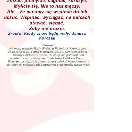
Zniżać, pochylać, naginać, kurczyć.
Mylicie się. Nie to nas męczy.
Ale – że musimy się wspinać do ich
uczuć. Wspinać, wyciągać, na palcach
stawać, sięgać.
Żeby nie urazić.
Źródło: Kiedy znów będę mały, Janusz
Korczak
Patronat
Na mocy uchwały Rady Wydziału Polonistyki Uniwersytetu
Jagiellońskiego, z dnia 9 stycznia 2013r., Centrum Języka i
Kultury Polskiej w Świecie UJ obejmuje patronat nad
działalnością dydaktyczną Ecole Nova Polska w Paryżu.
Współpraca wiąże się z organizacją szkoleń metodycznych i
konferencji, praktyk pedagogicznych oraz kursów językowych.